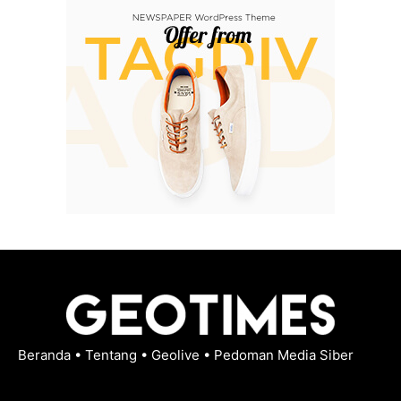
Beranda
•
Tentang
•
Geolive
•
Pedoman Media Siber