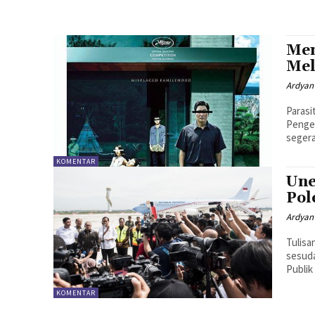
Men
Mel
Ardyan
Parasi
Pengen
segera
KOMENTAR
Une
Pol
Ardyan
Tulisa
sesuda
Publik 
KOMENTAR