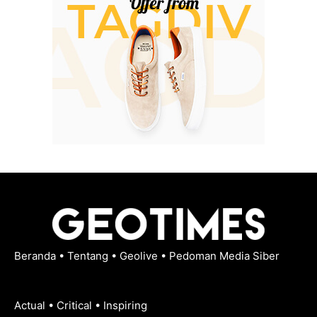
Beranda
•
Tentang
•
Geolive
•
Pedoman Media Siber
Actual • Critical • Inspiring