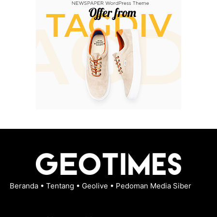
Beranda
•
Tentang
•
Geolive
•
Pedoman Media Siber