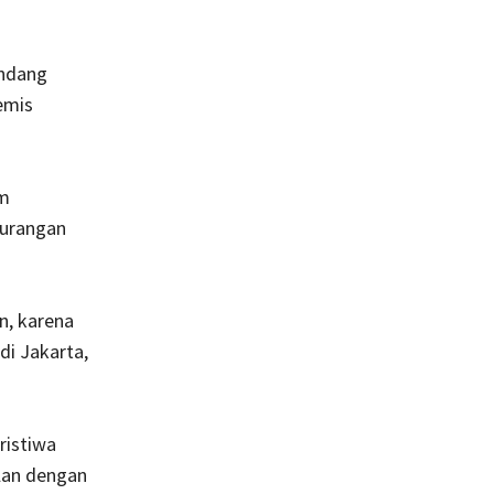
andang
emis
am
gurangan
n, karena
di Jakarta,
ristiwa
alan dengan