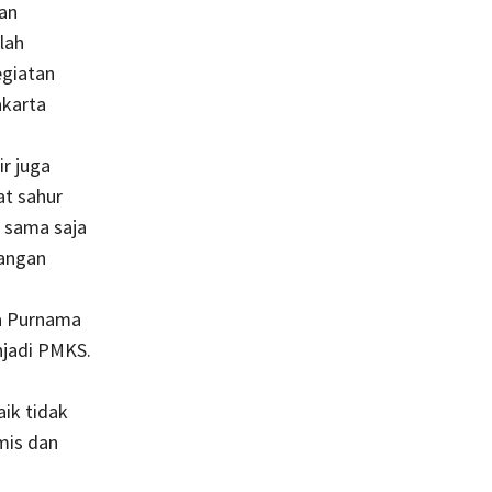
an
lah
egiatan
akarta
ir
juga
t sahur
 sama saja
tangan
ja Purnama
njadi PMKS.
aik tidak
mis dan