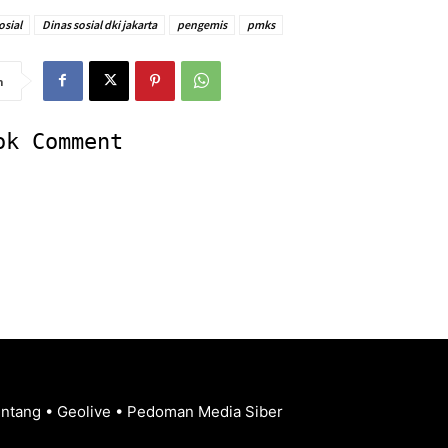
osial
Dinas sosial dki jakarta
pengemis
pmks
n
ok Comment
entang
•
Geolive
•
Pedoman Media Siber