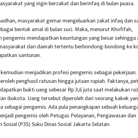
yarakat yang ingin berzakat dan berinfaq di bulan puasa.
madhan, masyarakat gemar mengeluarkan zakat infaq dan s
bagai bentuk amal di bulan suci. Maka, menurut Khofifah,
 pengemis mendapatkan keuntungan yang besar sehingga 
masyarakat dari daerah tertentu berbondong-bondong ke ko
patkan santunan.
g kemudian menjadikan profesi pengemis sebagai pekerjaan
oleh penghasil ratusan hingga jutaan rupiah. Faktanya, pe
dapatkan bukti uang sebesar Rp 3,6 juta saat melakukan ra
lan ibukota. Uang tersebut diperoleh dari seorang kakek ya
ya sebagai pengemis. Ada pula penangkapan sebuah keluarg
njadi pengemis oleh
Petugas Pelayanan, Pengawasan dan
 Sosial (P3S) Suku Dinas Sosial Jakarta Selatan.