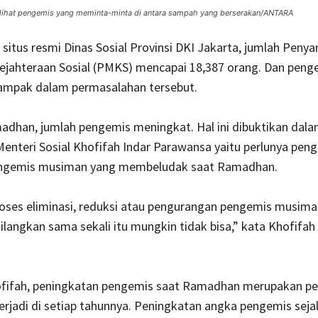
elihat pengemis yang meminta-minta di antara sampah yang berserakan/ANTARA
situs resmi Dinas Sosial Provinsi DKI Jakarta, jumlah Peny
ejahteraan Sosial (PMKS) mencapai 18,387 orang. Dan peng
ampak dalam permasalahan tersebut.
adhan, jumlah pengemis meningkat. Hal ini dibuktikan dal
Menteri Sosial Khofifah Indar Parawansa yaitu perlunya pen
engemis musiman yang membeludak saat Ramadhan.
oses eliminasi, reduksi atau pengurangan pengemis musima
langkan sama sekali itu mungkin tidak bisa,” kata Khofifah 
fifah, peningkatan pengemis saat Ramadhan merupakan pe
erjadi di setiap tahunnya. Peningkatan angka pengemis sej