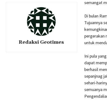
semangat mas
Di bulan Ra
Tujuannya se
kemungkinan
pergerakan 
Redaksi Geotimes
untuk menda
Ini pula yan
dapat memper
berhasil men
sepanjnag ja
sehari-harin
semuanya me
Pengendalian