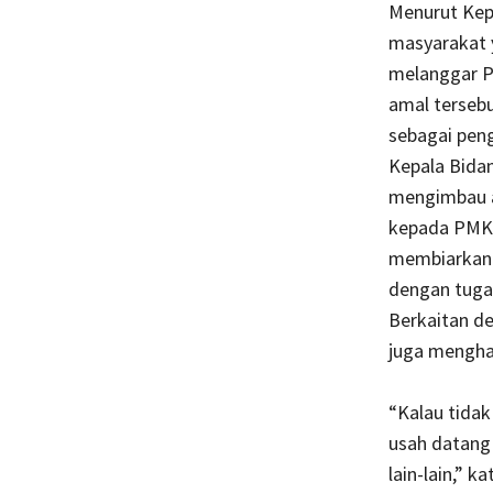
Menurut Kepa
masyarakat 
melanggar P
amal terseb
sebagai pen
Kepala Bidan
mengimbau a
kepada PMKS
membiarkan P
dengan tuga
Berkaitan de
juga mengha
“Kalau tidak
usah datang 
lain-lain,” k