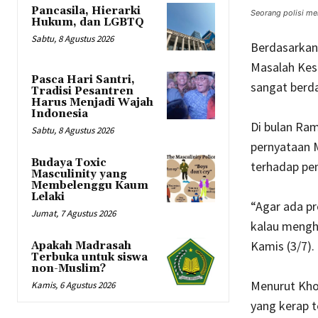
Pancasila, Hierarki
Seorang polisi m
Hukum, dan LGBTQ
Sabtu, 8 Agustus 2026
Berdasarkan 
Masalah Kes
Pasca Hari Santri,
sangat berd
Tradisi Pesantren
Harus Menjadi Wajah
Indonesia
Di bulan Ram
Sabtu, 8 Agustus 2026
pernyataan
Budaya Toxic
terhadap p
Masculinity yang
Membelenggu Kaum
Lelaki
“Agar ada pr
Jumat, 7 Agustus 2026
kalau menghi
Kamis (3/7).
Apakah Madrasah
Terbuka untuk siswa
non-Muslim?
Menurut Kho
Kamis, 6 Agustus 2026
yang kerap t