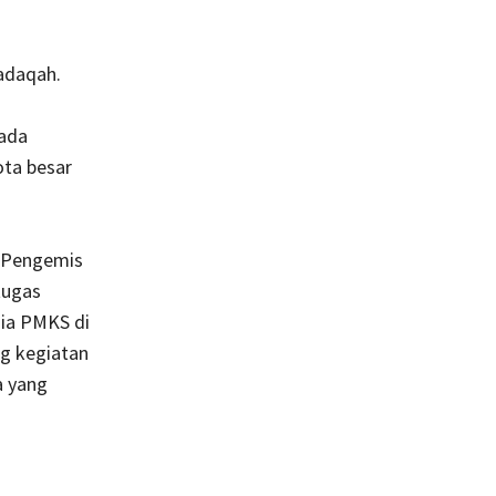
adaqah.
ada
ta besar
. Pengemis
tugas
zia PMKS di
ng kegiatan
a yang