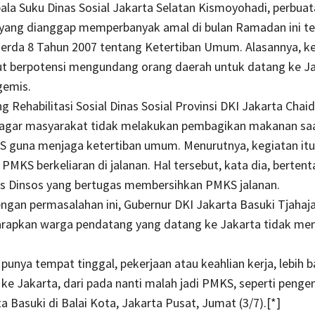
la Suku Dinas Sosial Jakarta Selatan Kismoyohadi,
perbuat
yang dianggap memperbanyak amal di bulan Ramadan ini te
erda 8 Tahun 2007 tentang Ketertiban Umum. Alasannya, k
ut berpotensi mengundang orang daerah untuk datang ke J
gemis.
g Rehabilitasi Sosial Dinas Sosial Provinsi DKI Jakarta Chaid
gar masyarakat tidak melakukan pembagikan makanan saa
 guna menjaga ketertiban umum. Menurutnya, kegiatan itu
MKS berkeliaran di jalanan. Hal tersebut, kata dia, berten
s Dinsos yang bertugas membersihkan PMKS jalanan.
ngan permasalahan ini, Gubernur DKI Jakarta Basuki Tjaha
rapkan warga pendatang yang datang ke Jakarta tidak me
 punya tempat tinggal, pekerjaan atau keahlian kerja, lebih b
ke Jakarta, dari pada nanti malah jadi PMKS, seperti penge
ata Basuki di Balai Kota, Jakarta Pusat, Jumat (3/7).[*]