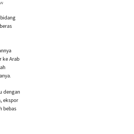
AN
 bidang
 beras
annya
r ke Arab
wah
anya.
mu dengan
a, ekspor
ah bebas