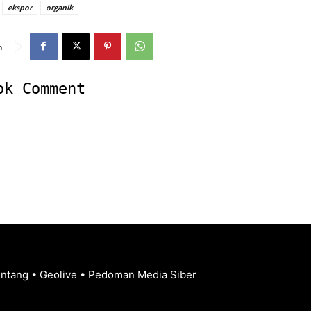
ekspor
organik
n
ok Comment
entang
•
Geolive
•
Pedoman Media Siber