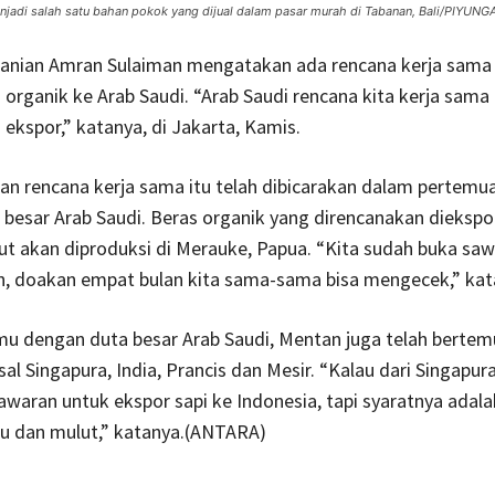
menjadi salah satu bahan pokok yang dijual dalam pasar murah di Tabanan, Bali/PIYUNG
tanian Amran Sulaiman mengatakan ada rencana kerja sama
 organik ke Arab Saudi. “Arab Saudi rencana kita kerja sama
a ekspor,” katanya, di Jakarta, Kamis.
an rencana kerja sama itu telah dibicarakan dalam pertemu
besar Arab Saudi. Beras organik yang direncanakan diekspo
ut akan diproduksi di Merauke, Papua. “Kita sudah buka sa
n, doakan empat bulan kita sama-sama bisa mengecek,” kat
mu dengan duta besar Arab Saudi, Mentan juga telah berte
sal Singapura, India, Prancis dan Mesir. “Kalau dari Singapur
tawaran untuk ekspor sapi ke Indonesia, tapi syaratnya adal
ku dan mulut,” katanya.(ANTARA)