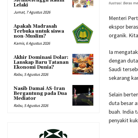
Membelenggu Kaum
Ilustrasi: Beras 
Lelaki
Jumat, 7 Agustus 2026
Menteri Per
ekspor beras
Apakah Madrasah
Terbuka untuk siswa
organik. Kit
non-Muslim?
Kamis, 6 Agustus 2026
Ia mengatak
Akhir Dominasi Dolar:
dengan duta 
Lanskap Baru Tatanan
Ekonomi Dunia?
Saudi terseb
Rabu, 5 Agustus 2026
sekarang ka
Nasib Damai AS-Iran
Bergantung pada Dua
Selain berte
Mediator
duta besar a
Rabu, 5 Agustus 2026
buah. India 
penyakit ku