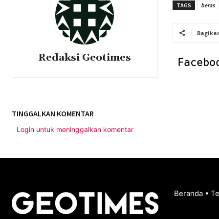
TAGS
beras
Bagika
Redaksi Geotimes
Facebo
TINGGALKAN KOMENTAR
Login untuk meninggalkan komentar
Beranda
•
T