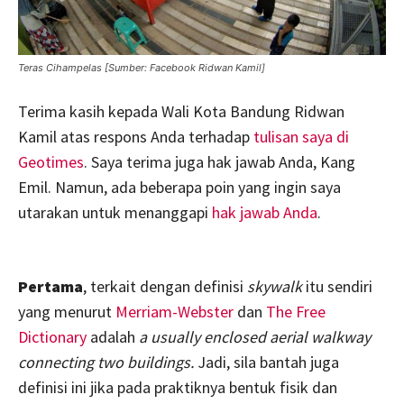
Teras Cihampelas [Sumber: Facebook Ridwan Kamil]
Terima kasih kepada Wali Kota Bandung Ridwan
Kamil atas respons Anda terhadap
tulisan saya di
Geotimes
. Saya terima
juga hak jawab Anda, Kang
Emil. Namun, ada beberapa poin yang ingin saya
utarakan untuk menanggapi
hak jawab Anda
.
Pertama
, terkait dengan definisi
skywalk
itu sendiri
yang menurut
Merriam-Webster
dan
The Free
Dictionary
adalah
a usually enclosed aerial walkway
connecting two buildings.
Jadi, sila bantah juga
definisi ini jika pada praktiknya bentuk fisik dan