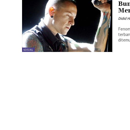
Bun
Men
Didid H
Fenome
terbar
ditemu
SOSIAL