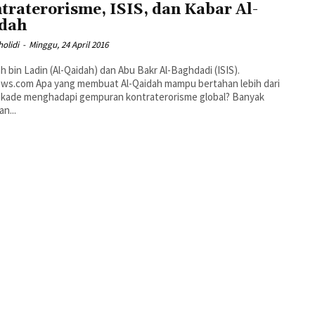
traterorisme, ISIS, dan Kabar Al-
dah
holidi
-
Minggu, 24 April 2016
 bin Ladin (Al-Qaidah) dan Abu Bakr Al-Baghdadi (ISIS).
t Al-Qaidah mampu bertahan lebih dari
kade menghadapi gempuran kontraterorisme global? Banyak
an...