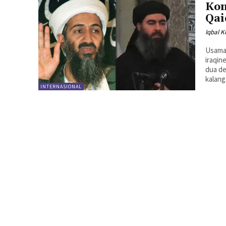
Kon
Qai
Iqbal K
Usamah
iraqinews.com Apa yang membua
dua de
kalang
INTERNASIONAL