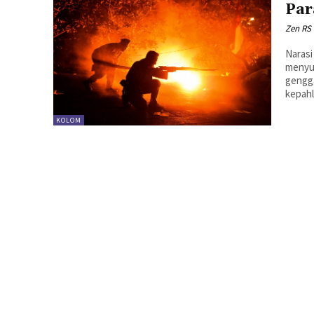
Par
Zen RS
Narasi
menyus
gengg
KOLOM