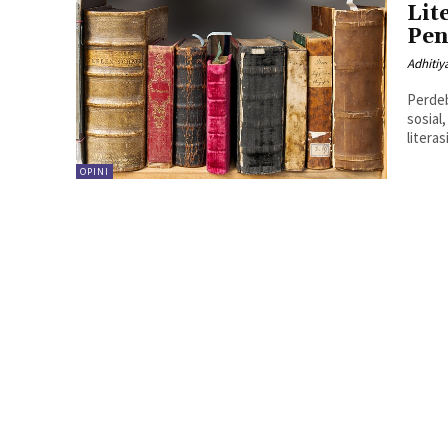
Lit
Pen
Adhitiy
Perdeb
sosial
litera
OPINI