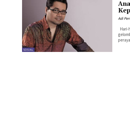
Ana
Ke
Adi Per
Hari-hari ini dinamika sosial politik Jakarta kembali mengalir dalam
gelomb
peraya
SOSIAL