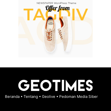
Beranda
•
Tentang
•
Geolive
•
Pedoman Media Siber