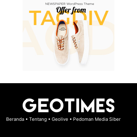
Beranda
•
Tentang
•
Geolive
•
Pedoman Media Siber