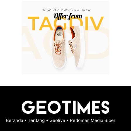
Beranda
•
Tentang
•
Geolive
•
Pedoman Media Siber