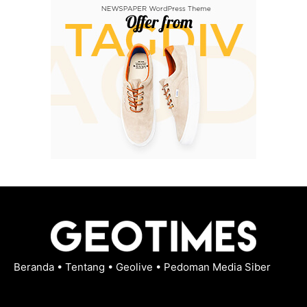
Beranda
•
Tentang
•
Geolive
•
Pedoman Media Siber