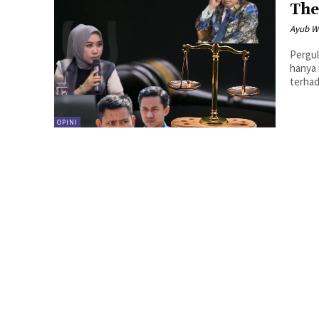
The
Ayub W
Pergul
hanya
terhad
OPINI