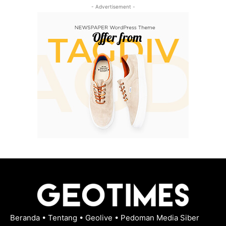
- Advertisement -
Beranda
•
Tentang
•
Geolive
•
Pedoman Media Siber