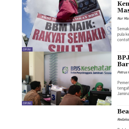
Ken
Mas
Nur Mar
Semak
pula k
contoh
OPINI
BPJ
Bar
Petrus
Pemeri
tengah
Jamina
OPINI
Bea
Redaks