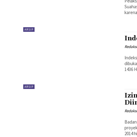
Pelaks
Suahas
karena
ARSIP
Ind
Redaks
Indeks
dibuka
1436 Hi
ARSIP
Izi
Dii
Redaks
Badan 
proyek
2014 h