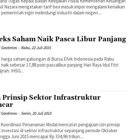
ana Tugas Kepala Badan Kebijakan Fiskal Kementerian Keuangan
il Nazara mengatakan tarif bea masuk impor mengalami kenaikan
 pemerintah ingin melindungi industri dalam negeri....
eks Saham Naik Pasca Libur Panjang
i Geotimes
-
Rabu, 22 Juli 2015
 harga saham gabungan di Bursa Efek Indonesia pada Rabu
 naik sebesar 17,88 poin pascalibur panjang Hari Raya Idul Fitri
jriah. IHSG...
n Prinsip Sektor Infrastruktur
ncar
i Geotimes
-
Senin, 20 Juli 2015
Koordinasi Penanaman Modal mencatat pengajuan izin prinsip
 investasi di sektor infrastruktur sepanjang periode Oktober
ingga Juni 2015 mencapai Rp 334,96 triliun....