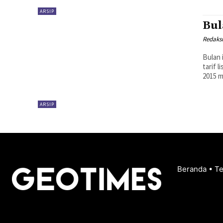
ARSIP
Bul
Redaks
Bulan 
tarif 
2015 m
ARSIP
Beranda
•
T