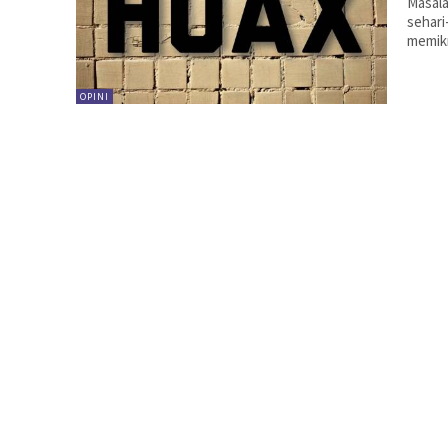
Masala
sehari
memikm
OPINI