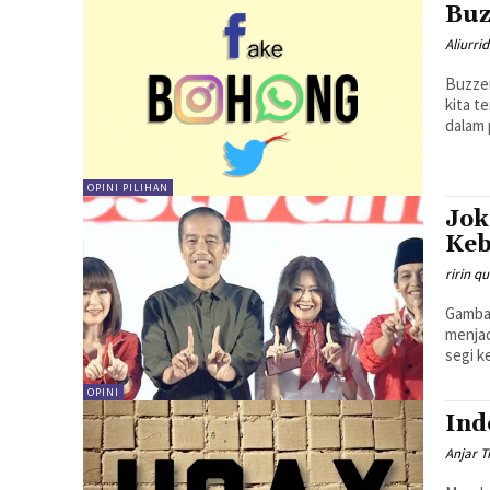
Buz
Aliurri
Buzzer
kita t
dalam 
OPINI PILIHAN
Jok
Keb
ririn q
Gamba
menjad
segi k
OPINI
Ind
Anjar 