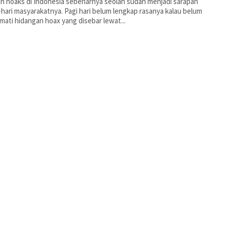
h hoaks di Indonesia sebenarnya seolah sudah menjadi sarapan
-hari masyarakatnya. Pagi hari belum lengkap rasanya kalau belum
ati hidangan hoax yang disebar lewat...