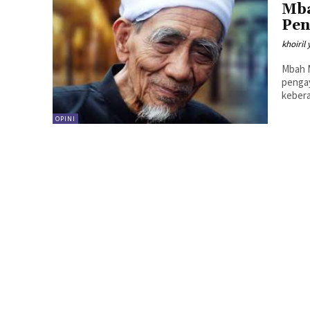
Mba
Pen
khoiril
Mbah 
pengay
kebera
OPINI