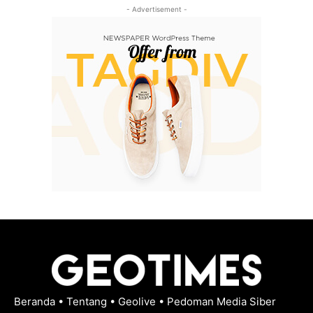
- Advertisement -
Beranda
•
Tentang
•
Geolive
•
Pedoman Media Siber