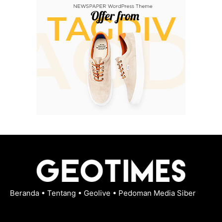
Beranda
•
Tentang
•
Geolive
•
Pedoman Media Siber