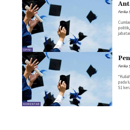
Ant
Ferika 
Cumlau
politi
jabata
OPINI
Pen
Ferika 
“Kulia
pada l
S1 kera
KOMENTAR