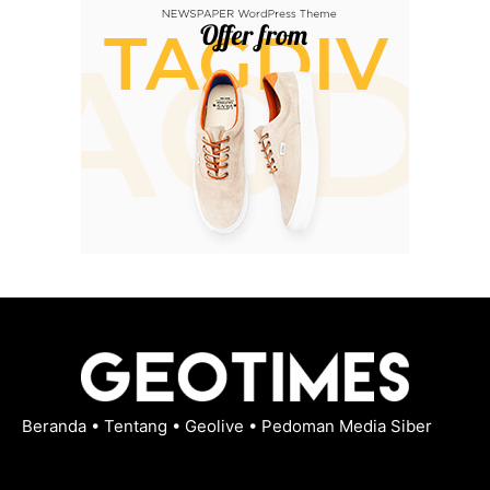
Beranda
•
Tentang
•
Geolive
•
Pedoman Media Siber