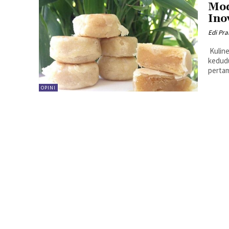
Mod
Ino
Edi Pr
Kulin
kedudu
pertam
OPINI