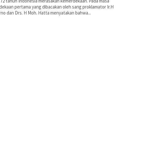
 72 tahun Indonesia merasakan kemerdekaan. Pada masa
ekaan pertama yang dibacakan oleh sang proklamator Ir.H
no dan Drs. H Moh. Hatta menyatakan bahwa...