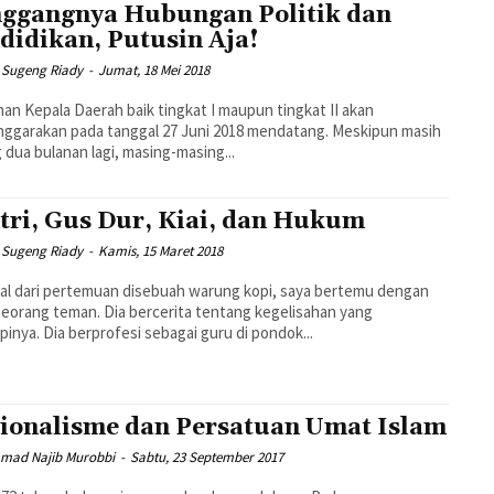
ggangnya Hubungan Politik dan
didikan, Putusin Aja!
Sugeng Riady
-
Jumat, 18 Mei 2018
han Kepala Daerah baik tingkat I maupun tingkat II akan
nggarakan pada tanggal 27 Juni 2018 mendatang. Meskipun masih
 dua bulanan lagi, masing-masing...
tri, Gus Dur, Kiai, dan Hukum
Sugeng Riady
-
Kamis, 15 Maret 2018
l dari pertemuan disebuah warung kopi, saya bertemu dengan
seorang teman. Dia bercerita tentang kegelisahan yang
pinya. Dia berprofesi sebagai guru di pondok...
ionalisme dan Persatuan Umat Islam
ad Najib Murobbi
-
Sabtu, 23 September 2017