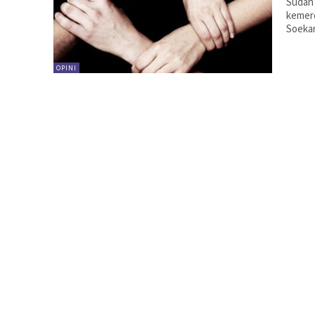
Sudah
kemerd
Soekar
OPINI