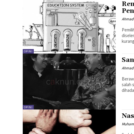
Ren
Pen
Ahmad 
Pemili
disele
kurang
OPINI
San
Ahmad 
Berawa
salah 
dihada
OPINI
Nas
Muhamm