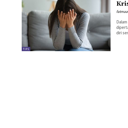
Kri
fatmaa
Dalam 
dipert
diri se
TIPS