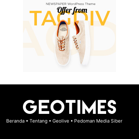
Beranda
•
Tentang
•
Geolive
•
Pedoman Media Siber