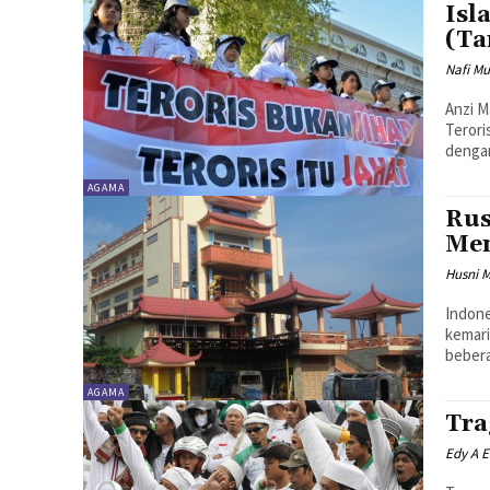
Isl
(Ta
Nafi Mu
Anzi M
Terori
dengan
AGAMA
Rus
Men
Husni 
Indone
kemari
bebera
AGAMA
Tra
Edy A E