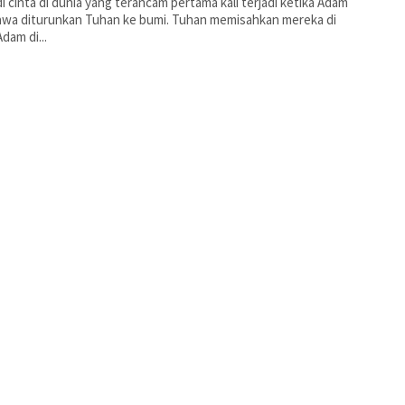
i cinta di dunia yang terancam pertama kali terjadi ketika Adam
awa diturunkan Tuhan ke bumi. Tuhan memisahkan mereka di
Adam di...