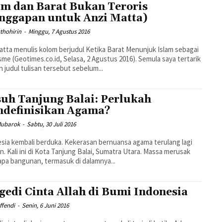
am dan Barat Bukan Teroris
nggapan untuk Anzi Matta)
thohirin
-
Minggu, 7 Agustus 2016
atta menulis kolom berjudul Ketika Barat Menunjuk Islam sebagai
sme (Geotimes.co.id, Selasa, 2 Agustus 2016). Semula saya tertarik
 judul tulisan tersebut sebelum...
uh Tanjung Balai: Perlukah
definisikan Agama?
Mubarok
-
Sabtu, 30 Juli 2016
sia kembali berduka. Kekerasan bernuansa agama terulang lagi
n. Kali ini di Kota Tanjung Balai, Sumatra Utara. Massa merusak
pa bangunan, termasuk di dalamnya...
gedi Cinta Allah di Bumi Indonesia
ffendi
-
Senin, 6 Juni 2016