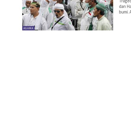
Traged
dan H
bumi. 
AGAMA