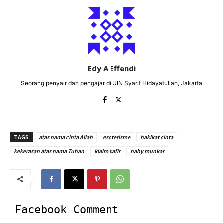
Edy A Effendi
Seorang penyair dan pengajar di UIN Syarif Hidayatullah, Jakarta
TAGS
atas nama cinta Allah
esoterisme
hakikat cinta
kekerasan atas nama Tuhan
klaim kafir
nahy munkar
Facebook Comment