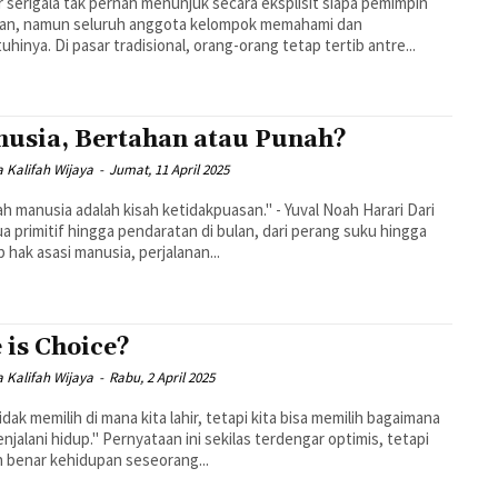
 serigala tak pernah menunjuk secara eksplisit siapa pemimpin
an, namun seluruh anggota kelompok memahami dan
hinya. Di pasar tradisional, orang-orang tetap tertib antre...
usia, Bertahan atau Punah?
 Kalifah Wijaya
-
Jumat, 11 April 2025
ah manusia adalah kisah ketidakpuasan." - Yuval Noah Harari Dari
a primitif hingga pendaratan di bulan, dari perang suku hingga
 hak asasi manusia, perjalanan...
e is Choice?
 Kalifah Wijaya
-
Rabu, 2 April 2025
tidak memilih di mana kita lahir, tetapi kita bisa memilih bagaimana
" Pernyataan ini sekilas terdengar optimis, tetapi
 benar kehidupan seseorang...