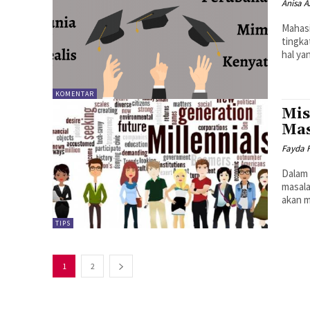
Anisa A
Mahasi
tingka
hal ya
KOMENTAR
Mis
Mas
Fayda 
Dalam 
masala
akan m
TIPS
1
2