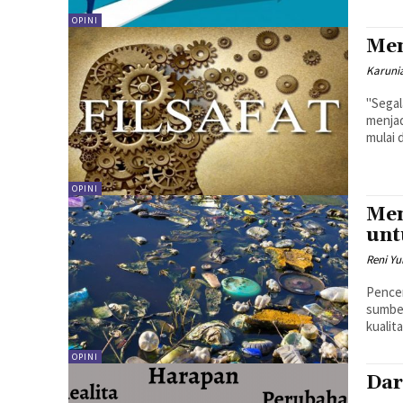
OPINI
Men
Karunia
"Segal
menjad
mulai d
OPINI
Men
unt
Reni Y
Pencem
sumber
kualit
OPINI
Dar