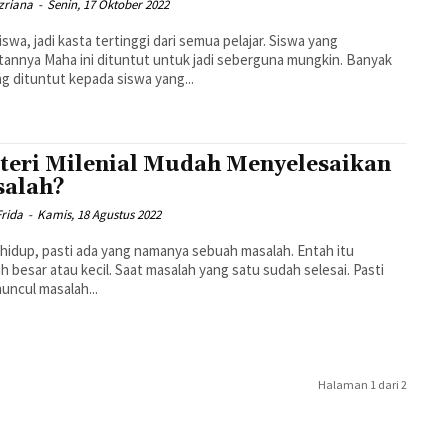
zriana
-
Senin, 17 Oktober 2022
swa, jadi kasta tertinggi dari semua pelajar. Siswa yang
tannya Maha ini dituntut untuk jadi seberguna mungkin. Banyak
ng dituntut kepada siswa yang...
teri Milenial Mudah Menyelesaikan
alah?
Frida
-
Kamis, 18 Agustus 2022
hidup, pasti ada yang namanya sebuah masalah. Entah itu
h besar atau kecil. Saat masalah yang satu sudah selesai. Pasti
uncul masalah...
Halaman 1 dari 2