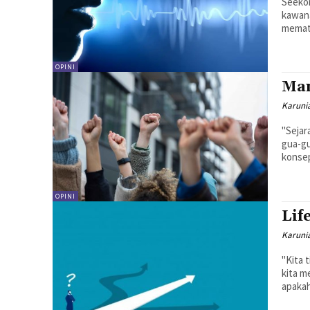
Seekor
kawan
mematu
OPINI
Man
Karunia
"Sejar
gua-gu
konsep
OPINI
Lif
Karunia
"Kita 
kita menjalani hidup.
apakah