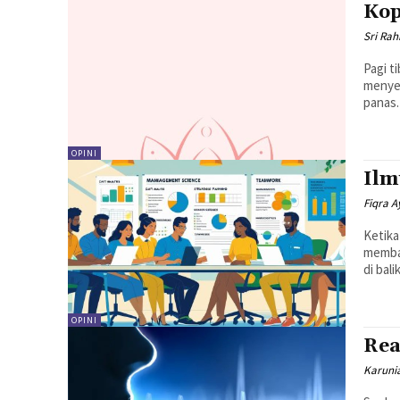
Kop
Sri Ra
Pagi t
menyel
panas. 
OPINI
Ilm
Fiqra A
Ketika
membay
di bal
OPINI
Rea
Karunia