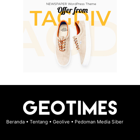
Beranda
•
Tentang
•
Geolive
•
Pedoman Media Siber