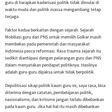
guru di harapkan kaderisasi politik tidak dimulai di
waktu muda dan politik massa mengambang tetap
terjaga.
Faktor kedua berkaitan dengan sejarah. Sejarah
Mobiliasi guru dan PNS untuk memilih Golkar masih
membekas pada pemerintah dan masyarakat
Indonesia pasca reformasi. Rasa trauma sejarah itu
sedikit diantiipasi dengan pelarangan guru dan PNS
dalam menyatakan pendapat politiknya. Hasilnya
adalah guru-guru dipaksa untuk tidak berpolitik.
Depolitisasi sikap politik kaum guru ini, saya rasa, bisa
diterima dengan catatan, pembelajaran politik,
nasionalisme, dan kritisme jangan terlalu dibebankan
pada kaum guru. Jika hal-hal itu masih dibebankan