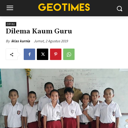
OPINI
Dilema Kaum Guru
Jumat, 2 Agustus 2019
By
iklas kurnia