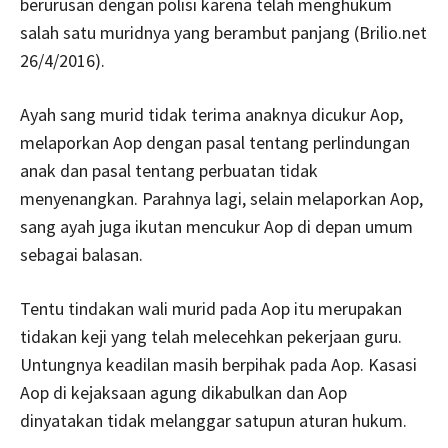
berurusan dengan polisi karena telah menghukum
salah satu muridnya yang berambut panjang (Brilio.net
26/4/2016).
Ayah sang murid tidak terima anaknya dicukur Aop,
melaporkan Aop dengan pasal tentang perlindungan
anak dan pasal tentang perbuatan tidak
menyenangkan. Parahnya lagi, selain melaporkan Aop,
sang ayah juga ikutan mencukur Aop di depan umum
sebagai balasan.
Tentu tindakan wali murid pada Aop itu merupakan
tidakan keji yang telah melecehkan pekerjaan guru.
Untungnya keadilan masih berpihak pada Aop. Kasasi
Aop di kejaksaan agung dikabulkan dan Aop
dinyatakan tidak melanggar satupun aturan hukum.