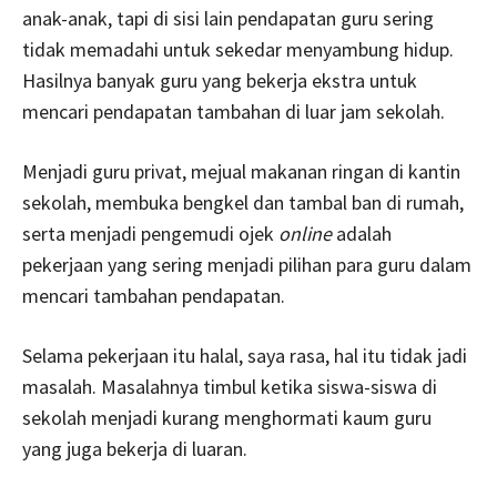
anak-anak, tapi di sisi lain pendapatan guru sering
tidak memadahi untuk sekedar menyambung hidup.
Hasilnya banyak guru yang bekerja ekstra untuk
mencari pendapatan tambahan di luar jam sekolah.
Menjadi guru privat, mejual makanan ringan di kantin
sekolah, membuka bengkel dan tambal ban di rumah,
serta menjadi pengemudi ojek
online
adalah
pekerjaan yang sering menjadi pilihan para guru dalam
mencari tambahan pendapatan.
Selama pekerjaan itu halal, saya rasa, hal itu tidak jadi
masalah. Masalahnya timbul ketika siswa-siswa di
sekolah menjadi kurang menghormati kaum guru
yang juga bekerja di luaran.