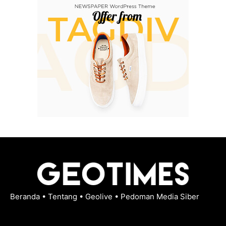
Beranda
•
Tentang
•
Geolive
•
Pedoman Media Siber