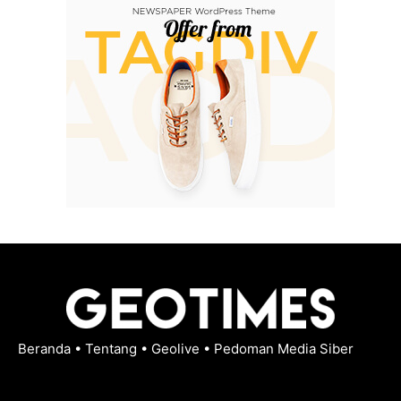
Beranda
•
Tentang
•
Geolive
•
Pedoman Media Siber