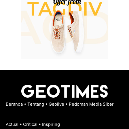
Beranda
•
Tentang
•
Geolive
•
Pedoman Media Siber
Actual • Critical • Inspiring