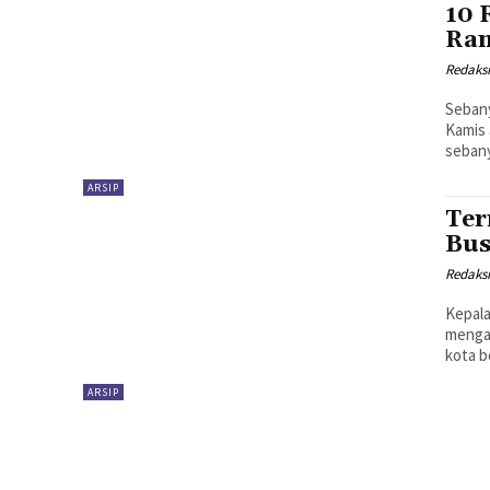
10 
Ra
Redaks
Seban
Kamis atau H+
sebany
ARSIP
Ter
Bu
Redaks
Kepal
mengat
kota b
ARSIP