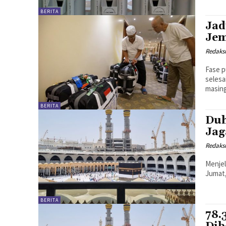
BERITA
Jad
Jem
Redaks
Fase p
selesa
masing
BERITA
Duh
Jag
Redaks
Menjel
Jumat,
BERITA
78.