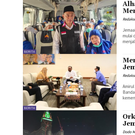
Alh
Men
Redaks
Jemaah
mulai 
menjal
BERITA
Men
Jem
Redaks
Amirul
Bandar
kemena
BERITA
Ork
Jem
Dodo M