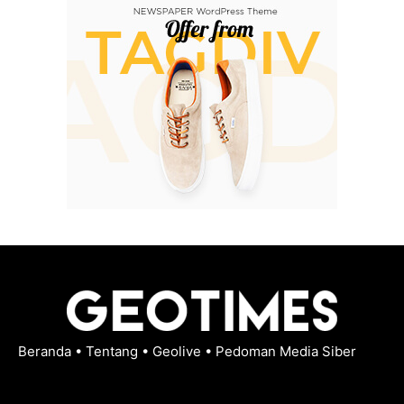
Beranda
•
Tentang
•
Geolive
•
Pedoman Media Siber