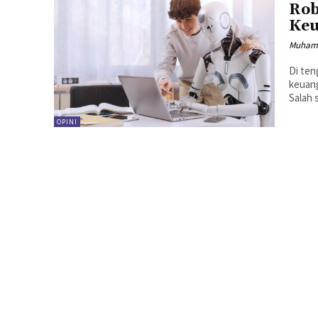
Rob
Keu
Muhama
Di ten
keuang
Salah 
OPINI