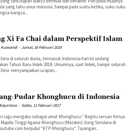
yang tahu kapan waktu bermula dan berakhir. Pun pada mulanya
ada yang tahu umur manusia. Sampai pada suatu ketika, suku-suku
ngsa-bangsa...
g Xi Fa Chai dalam Perspektif Islam
 Kuswandi
-
Jumat, 16 Februari 2018
China di seluruh dunia, termasuk Indonesia hari ini sedang
kan Tahun Baru Imlek 2018. Umumnya, saat Imlek, hampir seluruh
China menyampaikan ucapan...
ang-Pudar Khonghucu di Indonesia
Mulyartono
-
Sabtu, 11 Februari 2017
an ragu mengaku sebagai umat Khonghucu." Begitu seruan Ketua
Majelis Tinggi Agama Khonghucu (Matakin) Uung Sendana di
Youtube.com berjudul "KTP Khonghucu". Tayangan...