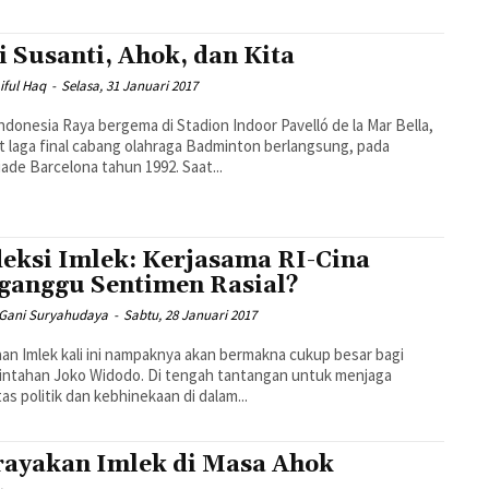
i Susanti, Ahok, dan Kita
iful Haq
-
Selasa, 31 Januari 2017
ndonesia Raya bergema di Stadion Indoor Pavelló de la Mar Bella,
 laga final cabang olahraga Badminton berlangsung, pada
Olympiade Barcelona tahun 1992. Saat...
leksi Imlek: Kerjasama RI-Cina
ganggu Sentimen Rasial?
 Gani Suryahudaya
-
Sabtu, 28 Januari 2017
an Imlek kali ini nampaknya akan bermakna cukup besar bagi
intahan Joko Widodo. Di tengah tantangan untuk menjaga
itas politik dan kebhinekaan di dalam...
ayakan Imlek di Masa Ahok