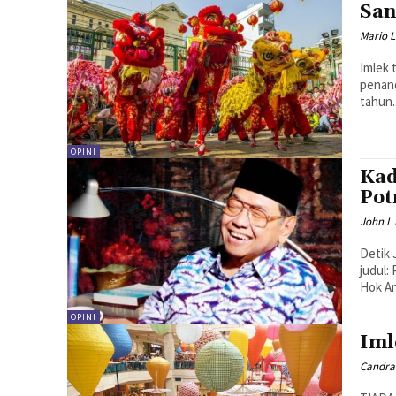
San
Mario 
Imlek 
penand
tahun..
OPINI
Kad
Pot
John L
Detik 
judul:
Hok An
OPINI
Iml
Candra