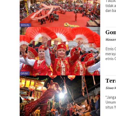
TIADA 
tidak 
dan ba
SOSIAL
Gon
Wawan
Etnis 
meraya
etnis 
OPINI
Ter
Siswo 
"Jang
Umum 
situs 