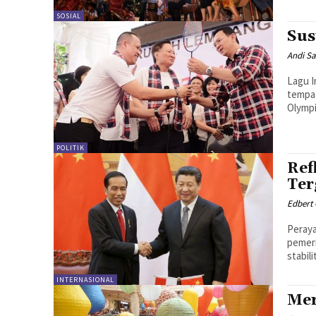
SOSIAL
Sus
Andi Sa
Lagu I
tempat
POLITIK
Ref
Ter
Edbert
Peraya
pemer
stabil
INTERNASIONAL
Mer