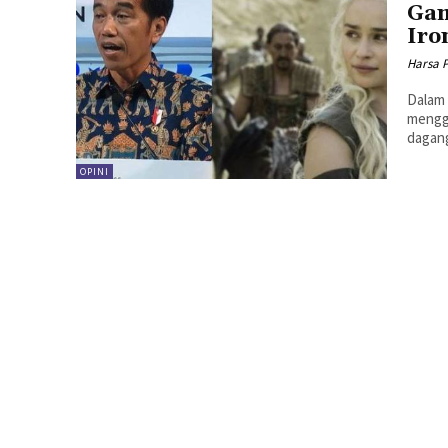
Gam
Iro
Harsa 
Dalam 
mengg
dagang
OPINI