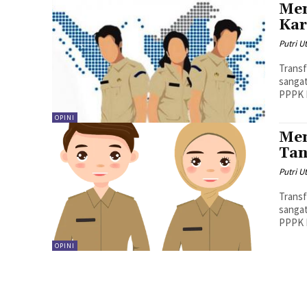
Men
Kar
Putri U
Transf
sangat
PPPK P
OPINI
Men
Tan
Putri U
Transf
sangat
PPPK P
OPINI