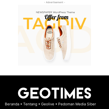
- Advertisement -
Beranda
•
Tentang
•
Geolive
•
Pedoman Media Siber