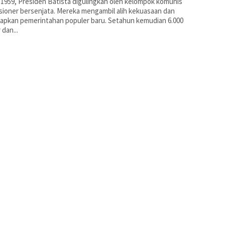
1959, Presiden Batista digulingkan oleh kelompok komunis
sioner bersenjata. Mereka mengambil alih kekuasaan dan
apkan pemerintahan populer baru. Setahun kemudian 6.000
 dan...