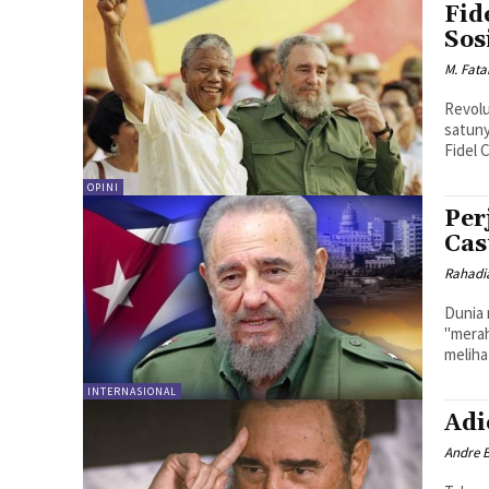
Fid
Sos
M. Fat
Revolu
satuny
Fidel 
OPINI
Per
Cas
Rahadi
Dunia 
"merah
meliha
INTERNASIONAL
Adi
Andre 