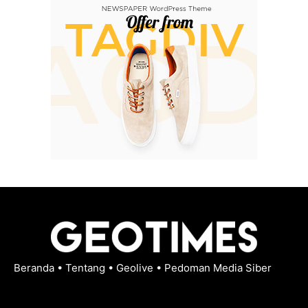
Beranda
•
Tentang
•
Geolive
•
Pedoman Media Siber