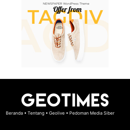
Beranda
•
Tentang
•
Geolive
•
Pedoman Media Siber