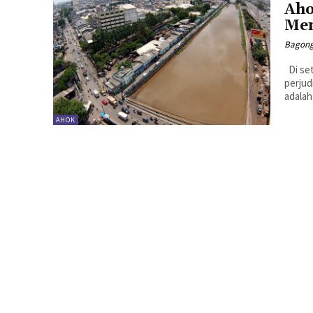
Aho
Men
Bagong
Di setiap kota yang tumbuh gigantik, kehadiran kawasan prostitusi,
perjud
adalah
AHOK