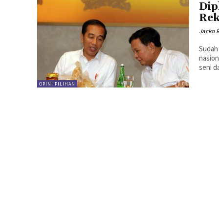
Dip
Rek
Jacko 
Sudah 
nasion
seni d
OPINI PILIHAN